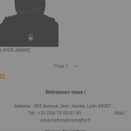
LAYER AMBRE
Page 1
Page
››
Pagination
suivante
Retrouvez-nous !
Adresse : 405 Avenue Jean Jaurès, Lyon 69007
Tél : +33 (0)4 78 00 81 90 Mail :
association@lourugby.fr