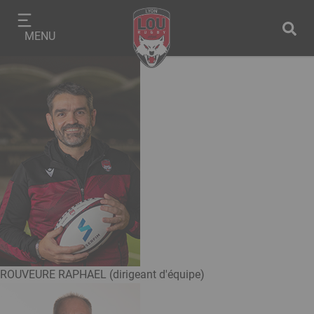
Aller
Panneau de gestion des cookies
au
MENU
contenu
principal
ROUVEURE RAPHAEL (dirigeant d'équipe)