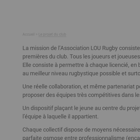
Fil
Accueil
Le projet du club
d'Ariane
Modules
Texte
La mission de l’Association LOU Rugby consiste 
éditoriaux
riche
premières du club. Tous les joueurs et joueuses
Elle consiste à permettre à chaque licencié, en
au meilleur niveau rugbystique possible et surt
Une réelle collaboration, et même partenariat 
proposer des équipes très compétitives dans le
Un dispositif plaçant le jeune au centre du pro
l’équipe à laquelle il appartient.
Chaque collectif dispose de moyens nécessaire
parfaite osmose entre professionnalisme (encadre