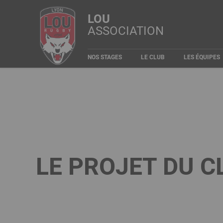
Aller
Panneau de gestion des cookies
LOU
au
ASSOCIATION
contenu
principal
Navigation
NOS STAGES
LE CLUB
LES ÉQUIPES
principale
LE PROJET DU C