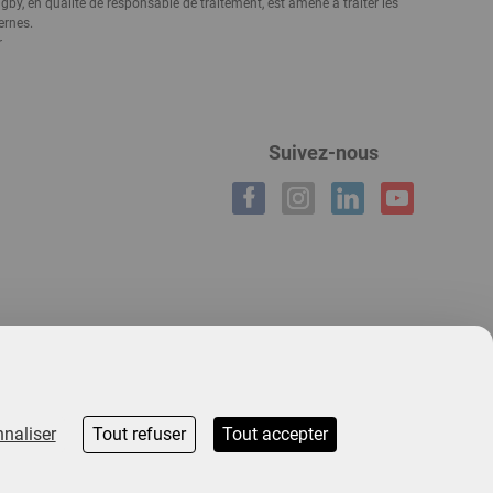
y, en qualité de responsable de traitement, est amené à traiter les
ernes.
r
Suivez-nous
naliser
Tout refuser
Tout accepter
Éthique & Conformité | GL events