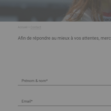
Fil
Accueil
Contact
d'Ariane
Afin de répondre au mieux à vos attentes, merc
Prénom & nom
Email