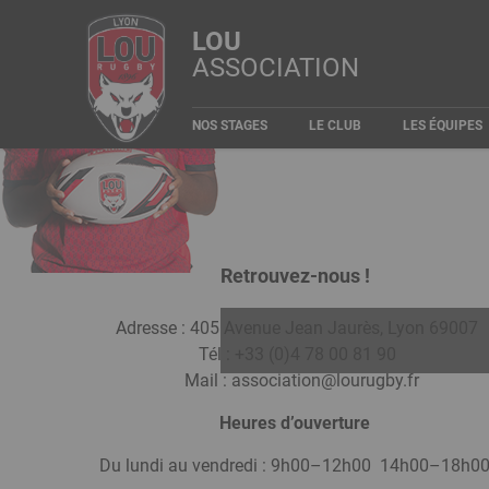
Aller
Panneau de gestion des cookies
LOU
au
ASSOCIATION
contenu
Nom
MPARI
Préno
SOLEN
principal
Rôle
Pilier
Navigation
NOS STAGES
LE CLUB
LES ÉQUIPES
principale
Type
Féminines Seniors Elite 1
Retrouvez-nous !
Adresse : 405 Avenue Jean Jaurès, Lyon 69
Tél : +33 (0)4 78 00 81 9
Détails
Mail :
association@lourugby.fr
du
joueur
Heures d’ouverture
Du lundi au vendredi : 9h00–12h00 14h00–18h0