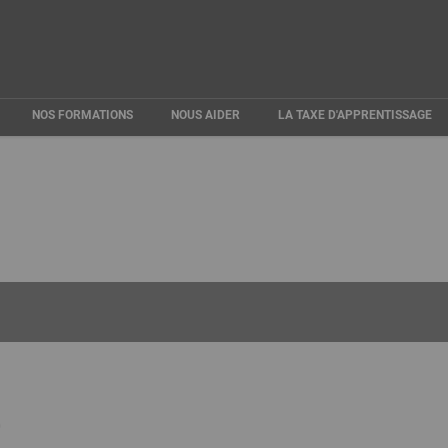
m
NE
NOS FORMATIONS
NOUS AIDER
LA TAXE D'APPRENTISSAGE
007
0
0