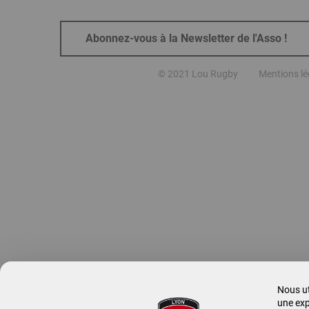
Abonnez-vous à la Newsletter de l'Asso !
Menu
© 2021 Lou Rugby
Mentions lé
Bottom
Bar
Nous ut
une exp