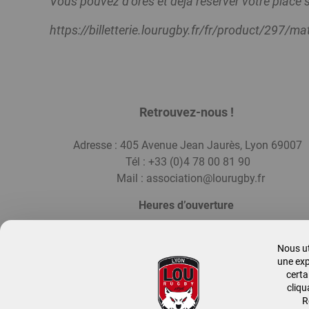
Vous pouvez d’ores et déjà réserver votre place su
https://billetterie.lourugby.fr/fr/product/297
Retrouvez-nous !
Adresse : 405 Avenue Jean Jaurès, Lyon 69
Tél : +33 (0)4 78 00 81 9
Mail :
association@lourugby.fr
Heures d’ouverture
Du lundi au vendredi : 9h00–12h00 14h00–18h0
Nous ut
une exp
certa
Abonnez-vous à la Newsletter de l'Asso !
cliqu
R