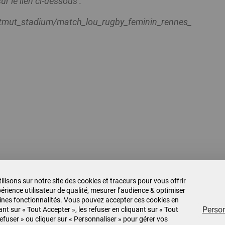
r le lien ci-dessous :
/matmut_stadium/match_lou_rugby_feminin_rennes_
007
0
0
ilisons sur notre site des cookies et traceurs pour vous offrir
érience utilisateur de qualité, mesurer l’audience & optimiser
ines fonctionnalités. Vous pouvez accepter ces cookies en
Person
ant sur « Tout Accepter », les refuser en cliquant sur « Tout
efuser » ou cliquer sur « Personnaliser » pour gérer vos