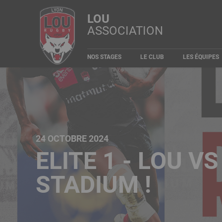
Aller
Panneau de gestion des cookies
LOU
au
ASSOCIATION
contenu
principal
Navigation
NOS STAGES
LE CLUB
LES ÉQUIPES
principale
24 OCTOBRE 2024
ELITE 1 - LOU 
STADIUM !