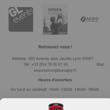
Retrouvez-nous !
Adresse : 405 Avenue Jean Jaurès, Lyon 69007
Tél : +33 (0)4 78 00 81 90 Mail :
association@lourugby.fr
Heures d’ouverture
Du lundi au vendredi : 9h00–12h00 14h00–18h00
Abonnez-vous à la Newsletter de l'Asso !